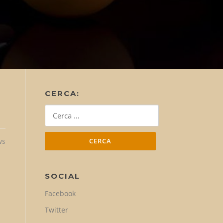
CERCA:
Ricerca
per:
ws
SOCIAL
Facebook
Twitter