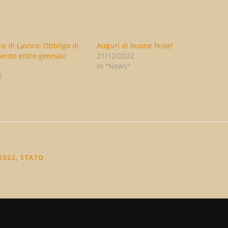
e di Lavoro: Obbligo di
Auguri di buone feste!
ento entro gennaio
21/12/2022
In "News"
6
2022
,
STATO