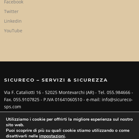
Facebook
Twitter
Linkedin
YouTube
SICURECO – SERVIZI & SICUREZZA
Via F. Cataliotti 16 - 52025 Montevarchi (AR) - Tel. 055.984666 -
Fax. 055.9107825 - P.IVA 01641060510 - e-mail: info@sicureco-
sps.com
Utilizziamo i cookie per offrirti la migliore esperienza sul nostro
sito web.
Puoi scoprire di più su quali cookie stiamo utilizzando o come
disattivarli nelle
impostazioni
.
Copyright © 2026 SICURECO - Servizi Sicurezza. Tutti i diritti riservati.