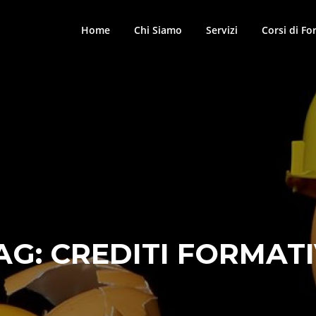
Home
Chi Siamo
Servizi
Corsi di F
AG:
CREDITI FORMATI