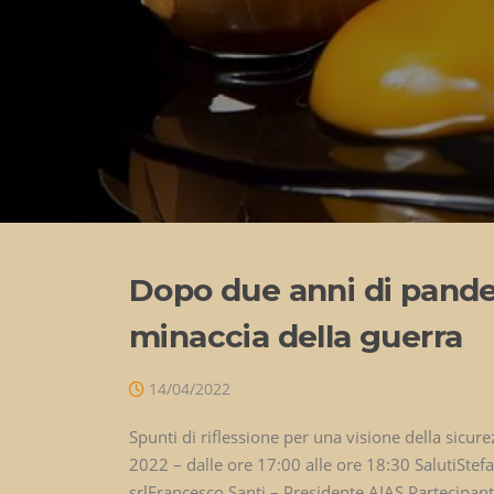
Dopo due anni di pandem
minaccia della guerra
14/04/2022
Spunti di riflessione per una visione della sicure
2022 – dalle ore 17:00 alle ore 18:30 SalutiSte
srlFrancesco Santi – Presidente AIAS Partecipan