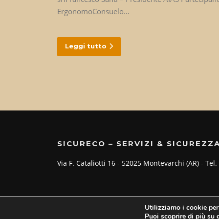
ErgonomoConsuelo…
Leggi tutto
SICURECO – SERVIZI & SICUREZZ
Via F. Cataliotti 16 - 52025 Montevarchi (AR) - T
Utilizziamo i cookie per
Copyright © 2026 SICURECO - Servizi Sicurezza. Tutti i diri
Puoi scoprire di più su 