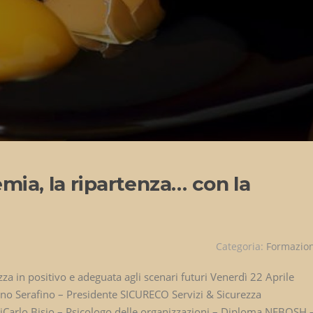
ia, la ripartenza… con la
Categoria:
Formazio
zza in positivo e adeguata agli scenari futuri Venerdì 22 Aprile
fano Serafino – Presidente SICURECO Servizi & Sicurezza
tiCarlo Bisio – Psicologo delle organizzazioni – Diploma NEBOSH 