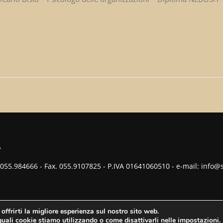
A
el. 055.984666 - Fax. 055.9107825 - P.IVA 01641060510 - e-mail: info
 offrirti la migliore esperienza sul nostro sito web.
tti riservati.
quali cookie stiamo utilizzando o come disattivarli nelle
impostazioni
.