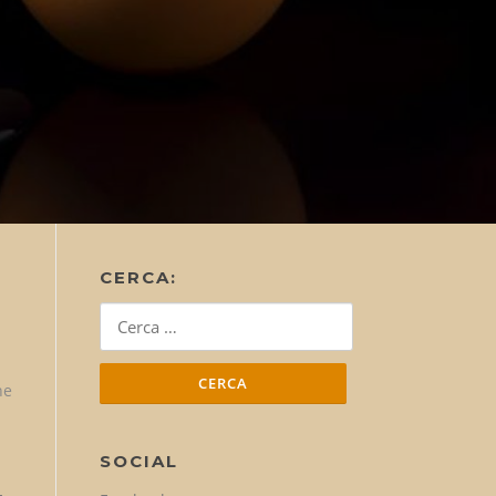
CERCA:
Ricerca
per:
ne
SOCIAL
–