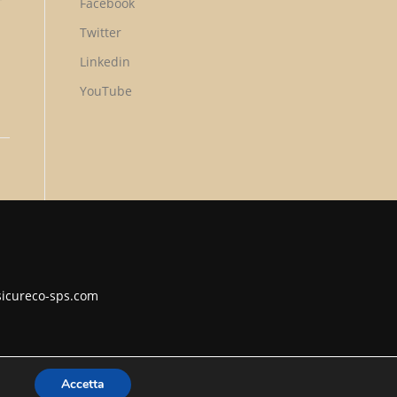
Facebook
Twitter
Linkedin
YouTube
@sicureco-sps.com
Accetta
Screenr parallax theme
di FameThemes