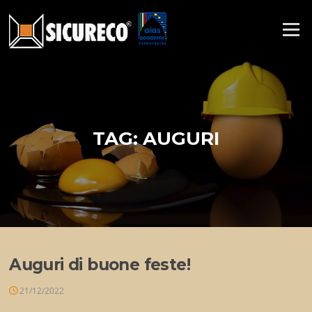
Vai
al
Menu
contenuto
TAG:
AUGURI
Auguri di buone feste!
21/12/2022