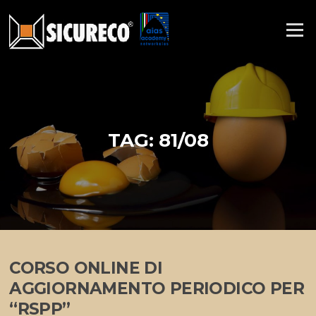
Vai
al
Menu
contenuto
TAG:
81/08
CORSO ONLINE DI
AGGIORNAMENTO PERIODICO PER
“RSPP”